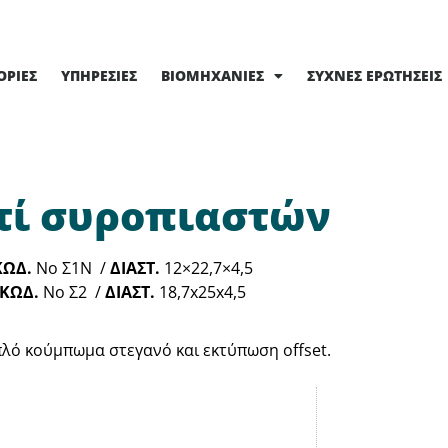
ΟΡΊΕΣ
ΥΠΗΡΕΣΊΕΣ
ΒΙΟΜΗΧΑΝΊΕΣ
ΣΥΧΝΈΣ ΕΡΩΤΉΣΕΙΣ
τί συροπιαστών
ΚΩΔ.
Νο Σ1Ν /
ΔΙΑΣΤ.
12×22,7×4,5
ΚΩΔ.
Νο Σ2 /
ΔΙΑΣΤ.
18,7x25x4,5
πλό κούμπωμα στεγανό και εκτύπωση offset.