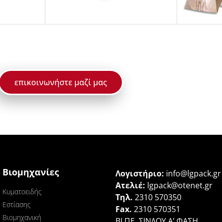
επικοινωνήστε μαζί μας
Βιομηχανίες
Λογιστήριο:
info@lgpack.gr
Ατελιέ:
lgpack@otenet.gr
Κυματοειδής
Τηλ.
2310 570350
Εστίασης
Fax.
2310 570351
Βιομηχανική
ΒΙ.ΠΕ. ΣΙΝΔΟΥ Α’ ΦΑΣΗ