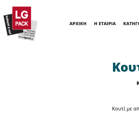
ΑΡΧΙΚΉ
Η ΕΤΑΙΡΊΑ
ΚΑΤΗΓ
Κου
Κουτί με α