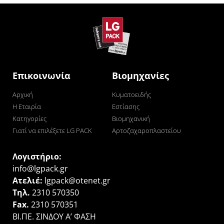
Επικοινωνία
Βιομηχανίες
Αρχική
Κυματοειδής
Η Εταιρία
Εστίασης
Κατηγορίες
Βιομηχανική
Γιατί να επιλέξετε LG PACK
Αρτοζαχαροπλαστείου
Λογιστήριο:
info@lgpack.gr
Ατελιέ:
lgpack@otenet.gr
Τηλ.
2310 570350
Fax.
2310 570351
ΒΙ.ΠΕ. ΣΙΝΔΟΥ Α’ ΦΑΣΗ