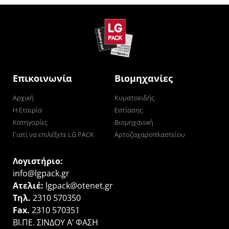
Επικοινωνία
Βιομηχανίες
Αρχική
Κυματοειδής
Η Εταιρία
Εστίασης
Κατηγορίες
Βιομηχανική
Γιατί να επιλέξετε LG PACK
Αρτοζαχαροπλαστείου
Λογιστήριο:
info@lgpack.gr
Ατελιέ:
lgpack@otenet.gr
Τηλ.
2310 570350
Fax.
2310 570351
ΒΙ.ΠΕ. ΣΙΝΔΟΥ Α’ ΦΑΣΗ