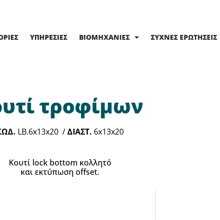
ΟΡΊΕΣ
ΥΠΗΡΕΣΊΕΣ
ΒΙΟΜΗΧΑΝΊΕΣ
ΣΥΧΝΈΣ ΕΡΩΤΉΣΕΙΣ
ουτί τροφίμων
ΚΩΔ.
LB.6x13x20 /
ΔΙΑΣΤ.
6x13x20
Κουτί lock bottom κολλητό
και εκτύπωση offset.