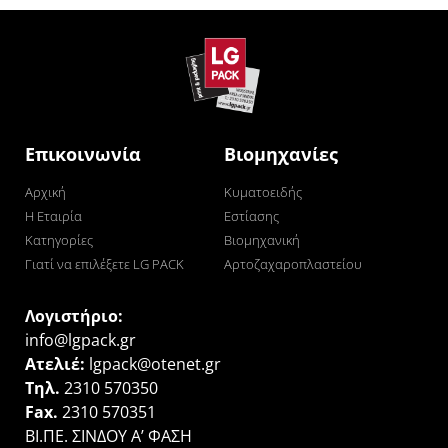
Επικοινωνία
Βιομηχανίες
Αρχική
Κυματοειδής
Η Εταιρία
Εστίασης
Κατηγορίες
Βιομηχανική
Γιατί να επιλέξετε LG PACK
Αρτοζαχαροπλαστείου
Λογιστήριο:
info@lgpack.gr
Ατελιέ:
lgpack@otenet.gr
Τηλ.
2310 570350
Fax.
2310 570351
ΒΙ.ΠΕ. ΣΙΝΔΟΥ Α’ ΦΑΣΗ