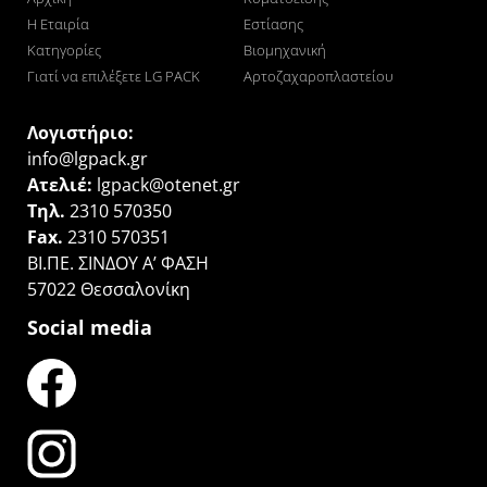
Η Εταιρία
Εστίασης
Κατηγορίες
Βιομηχανική
Γιατί να επιλέξετε LG PACK
Αρτοζαχαροπλαστείου
Λογιστήριο:
info@lgpack.gr
Ατελιέ:
lgpack@otenet.gr
Τηλ.
2310 570350
Fax.
2310 570351
ΒΙ.ΠΕ. ΣΙΝΔΟΥ Α’ ΦΑΣΗ
57022 Θεσσαλονίκη
Social media