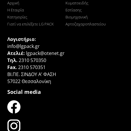
Αρχική
Κυματοειδής
Η Εταιρία
Εστίασης
Κατηγορίες
Βιομηχανική
Γιατί να επιλέξετε LG PACK
Αρτοζαχαροπλαστείου
Λογιστήριο:
info@lgpack.gr
Ατελιέ:
lgpack@otenet.gr
Τηλ.
2310 570350
Fax.
2310 570351
ΒΙ.ΠΕ. ΣΙΝΔΟΥ Α’ ΦΑΣΗ
57022 Θεσσαλονίκη
Social media