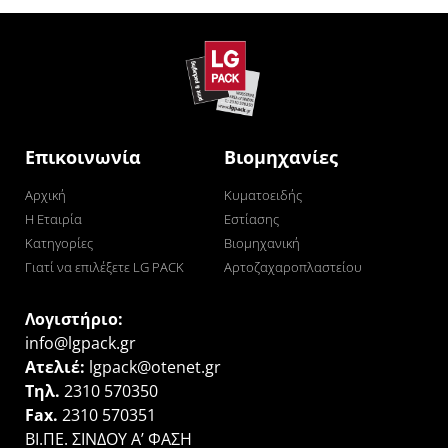
Επικοινωνία
Βιομηχανίες
Αρχική
Κυματοειδής
Η Εταιρία
Εστίασης
Κατηγορίες
Βιομηχανική
Γιατί να επιλέξετε LG PACK
Αρτοζαχαροπλαστείου
Λογιστήριο:
info@lgpack.gr
Ατελιέ:
lgpack@otenet.gr
Τηλ.
2310 570350
Fax.
2310 570351
ΒΙ.ΠΕ. ΣΙΝΔΟΥ Α’ ΦΑΣΗ