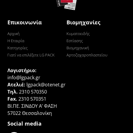
Επικοινωνία
Βιομηχανίες
Αρχική
Κυματοειδής
Η Εταιρία
Εστίασης
Κατηγορίες
Βιομηχανική
Γιατί να επιλέξετε LG PACK
Αρτοζαχαροπλαστείου
Λογιστήριο:
info@lgpack.gr
Ατελιέ:
lgpack@otenet.gr
Τηλ.
2310 570350
Fax.
2310 570351
ΒΙ.ΠΕ. ΣΙΝΔΟΥ Α’ ΦΑΣΗ
57022 Θεσσαλονίκη
Social media