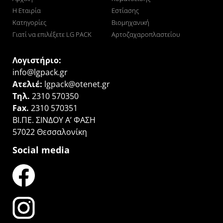
Η Εταιρία
Εστίασης
Κατηγορίες
Βιομηχανική
Γιατί να επιλέξετε LG PACK
Αρτοζαχαροπλαστείου
Λογιστήριο:
info@lgpack.gr
Ατελιέ:
lgpack@otenet.gr
Τηλ.
2310 570350
Fax.
2310 570351
ΒΙ.ΠΕ. ΣΙΝΔΟΥ Α’ ΦΑΣΗ
57022 Θεσσαλονίκη
Social media