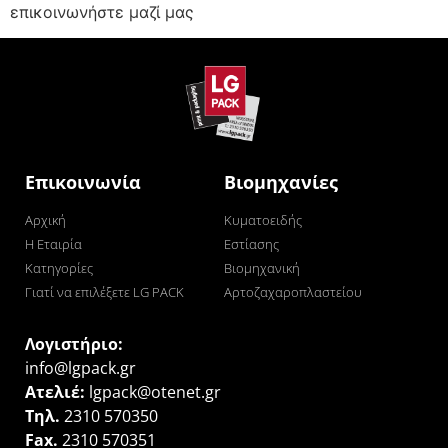
επικοινωνήστε μαζί μας
Επικοινωνία
Βιομηχανίες
Αρχική
Κυματοειδής
Η Εταιρία
Εστίασης
Κατηγορίες
Βιομηχανική
Γιατί να επιλέξετε LG PACK
Αρτοζαχαροπλαστείου
Λογιστήριο:
info@lgpack.gr
Ατελιέ:
lgpack@otenet.gr
Τηλ.
2310 570350
Fax.
2310 570351