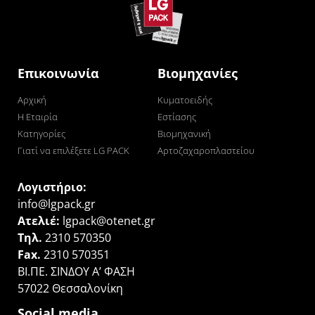
Επικοινωνία
Βιομηχανίες
Αρχική
Κυματοειδής
Η Εταιρία
Εστίασης
Κατηγορίες
Βιομηχανική
Γιατί να επιλέξετε LG PACK
Αρτοζαχαροπλαστείου
Λογιστήριο:
info@lgpack.gr
Ατελιέ:
lgpack@otenet.gr
Τηλ.
2310 570350
Fax.
2310 570351
ΒΙ.ΠΕ. ΣΙΝΔΟΥ Α’ ΦΑΣΗ
57022 Θεσσαλονίκη
Social media