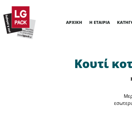
ΑΡΧΙΚΉ
Η ΕΤΑΙΡΊΑ
ΚΑΤΗΓ
Κουτί κο
Μερ
εσωτερι