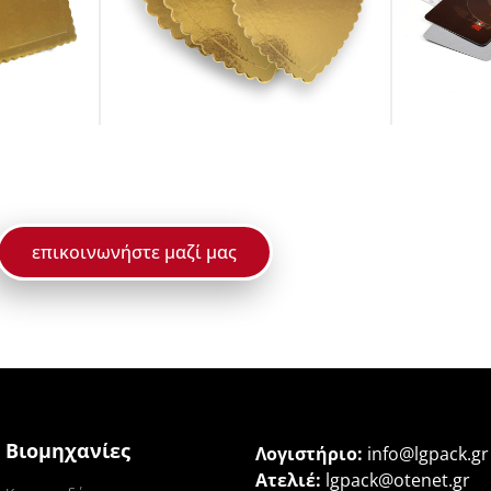
επικοινωνήστε μαζί μας
Βιομηχανίες
Λογιστήριο:
info@lgpack.gr
Ατελιέ:
lgpack@otenet.gr