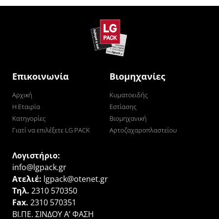
Επικοινωνία
Βιομηχανίες
Αρχική
Κυματοειδής
Η Εταιρία
Εστίασης
Κατηγορίες
Βιομηχανική
Γιατί να επιλέξετε LG PACK
Αρτοζαχαροπλαστείου
Λογιστήριο:
info@lgpack.gr
Ατελιέ:
lgpack@otenet.gr
Τηλ.
2310 570350
Fax.
2310 570351
ΒΙ.ΠΕ. ΣΙΝΔΟΥ Α’ ΦΑΣΗ