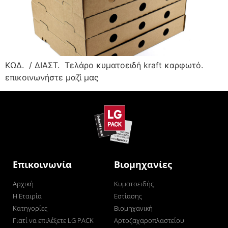
ΚΩΔ. / ΔΙΑΣΤ. Τελάρο κυματοειδή kraft καρφωτό.
επικοινωνήστε μαζί μας
Επικοινωνία
Βιομηχανίες
Αρχική
Κυματοειδής
Η Εταιρία
Εστίασης
Κατηγορίες
Βιομηχανική
Γιατί να επιλέξετε LG PACK
Αρτοζαχαροπλαστείου