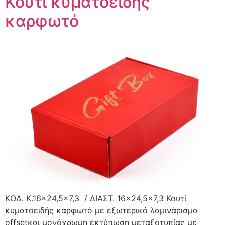
Κουτί κυματοειδής
καρφωτό
ΚΩΔ. K.16×24,5×7,3 / ΔΙΑΣΤ. 16×24,5×7,3 Κουτί
κυματοειδής καρφωτό με εξωτερικό λαμινάρισμα
offsetκαι μονόχρωμη εκτύπωση μεταξοτυπίας με