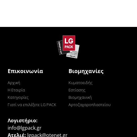
Επικοινωνία
Βιομηχανίες
Αρχική
Κυματοειδής
Η Εταιρία
Εστίασης
Κατηγορίες
Βιομηχανική
Γιατί να επιλέξετε LG PACK
Αρτοζαχαροπλαστείου
Λογιστήριο:
info@lgpack.gr
Ατελιέ:
lgpack@otenet.gr