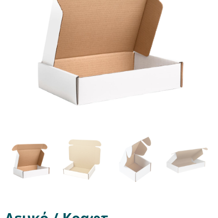
Λευκό / Κραφτ