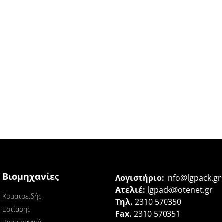
Βιομηχανίες
Λογιστήριο:
info@lgpack.gr
Ατελιέ:
lgpack@otenet.gr
Κυματοειδής
Τηλ.
2310 570350
Εστίασης
Fax.
2310 570351
Βιομηχανική