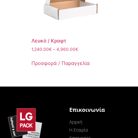
Λευκό / Κραφτ
1,240.00
€
–
4,960.00
€
Προσφορά / Παραγγελία
Επικοινωνία
Αρχική
Η Εταιρία
Κατηγορίες