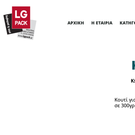
ΑΡΧΙΚΉ
Η ΕΤΑΙΡΊΑ
ΚΑΤΗΓ
Κ
Κουτί γι
σε 300γρ