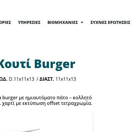
ΟΡΊΕΣ
ΥΠΗΡΕΣΊΕΣ
ΒΙΟΜΗΧΑΝΊΕΣ
ΣΥΧΝΈΣ ΕΡΩΤΉΣΕΙΣ
Κουτί Burger
ΩΔ.
D.11x11x13 /
ΔΙΑΣΤ.
11x11x13
α burger με ημιαυτόματο πάτο – κολλητό
. χαρτί με εκτύπωση offset τετραχρωμία.